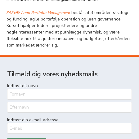
𝑆𝘈𝐹𝘦® 𝐿𝘦𝑎𝘯 𝘗𝑜𝘳𝑡𝘧𝑜𝘭𝑖𝘰 𝘔𝑎𝘯𝑎𝘨𝑒𝘮𝑒𝘯𝑡
består af 3 områder: strategi
og funding, agile portefølje operation og lean governance.
Kurset hjælper ledere, projektledere og andre
nøgleinteressenter med at planlægge dynamisk, og være
fleksible nok til at justere initiativer og budgetter, efterhånden
som markedet ændrer sig.
Tilmeld dig vores nyhedsmails
Indtast dit navn
Indtast din e-mail adresse