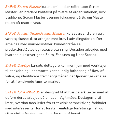
𝘚𝐴𝘍𝑒® 𝘚𝑐𝘳𝑢𝘮 𝘔𝑎𝘴𝑡𝘦𝑟
kurset omhandler rollen som Scrum
Master i en bredere kontekst på tværs af organisationen, hvor
traditionel Scrum Master træning fokuserer på Scrum Master
rollen på team-niveau.
𝑆𝘈𝐹𝘦® 𝑃𝘳𝑜𝘥𝑢𝘤𝑡 𝑂𝘸𝑛𝘦𝑟/𝑃𝘳𝑜𝘥𝑢𝘤𝑡 𝑀𝘢𝑛𝘢𝑔𝘦𝑟
kurset giver dig en agil
værktøjskasse til at arbejde med krav i udviklingsforløb. Der
arbejdes med markedsrytmer, kundeforståelse,
produktforståelse og release planning. Desuden arbejdes med
hvordan du skriver gode Epics, Features og User Stories.
𝘚𝐴𝘍𝑒® 𝘋𝑒𝘷𝑂𝘱𝑠
kursets deltagere kommer hjem med værktøjer
til at skabe og understøtte kontinuerlig forbedring af flow of
value, og identificere fremgangsmåder, der fjerner flaskehalse
for at fremskynde time-to-market.
𝘚𝐴𝘍𝑒® 𝘧𝑜𝘳 𝘈𝑟𝘤ℎ𝘪𝑡𝘦𝑐𝘵𝑠
er designet til at hjælpe arkitekter med at
udføre deres arbejde på en Lean-Agil måde. Deltagerne vil
lære, hvordan man leder fra et teknisk perspektiv og forbinder
med interessenter for at forstå fremtidige forretningsmål, og
sikre støtte fra den teknologiske side af huset.