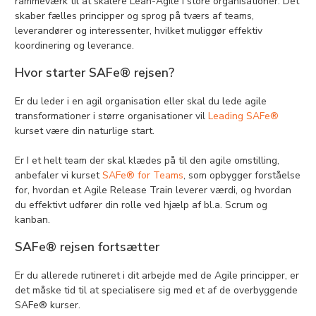
rammeværk til at skalere Lean-Agile i store organisationer. Det
skaber fælles principper og sprog på tværs af teams,
leverandører og interessenter, hvilket muliggør effektiv
koordinering og leverance.
Hvor starter SAFe® rejsen?
Er du leder i en agil organisation eller skal du lede agile
transformationer i større organisationer vil
Leading SAFe®
kurset være din naturlige start.
Er I et helt team der skal klædes på til den agile omstilling,
anbefaler vi kurset
SAFe® for Teams
, som opbygger forståelse
for, hvordan et Agile Release Train leverer værdi, og hvordan
du effektivt udfører din rolle ved hjælp af bl.a. Scrum og
kanban.
SAFe® rejsen fortsætter
Er du allerede rutineret i dit arbejde med de Agile principper, er
det måske tid til at specialisere sig med et af de overbyggende
SAFe® kurser.