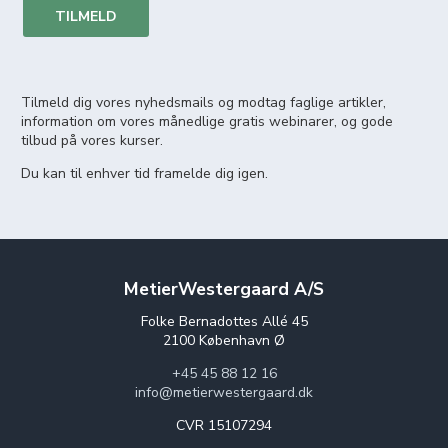
TILMELD
Tilmeld dig vores nyhedsmails og modtag faglige artikler,
information om vores månedlige gratis webinarer, og gode
tilbud på vores kurser.
Du kan til enhver tid framelde dig igen.
MetierWestergaard A/S
Folke Bernadottes Allé 45
2100 København Ø
+45 45 88 12 16
info@metierwestergaard.dk
CVR 15107294