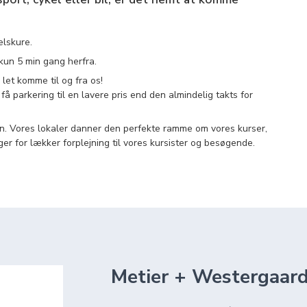
elskure.
 kun 5 min gang herfra.
let komme til og fra os!
 få parkering til en lavere pris end den almindelig takts for
vn. Vores lokaler danner den perfekte ramme om vores kurser,
er for lækker forplejning til vores kursister og besøgende.
Metier + Westergaar