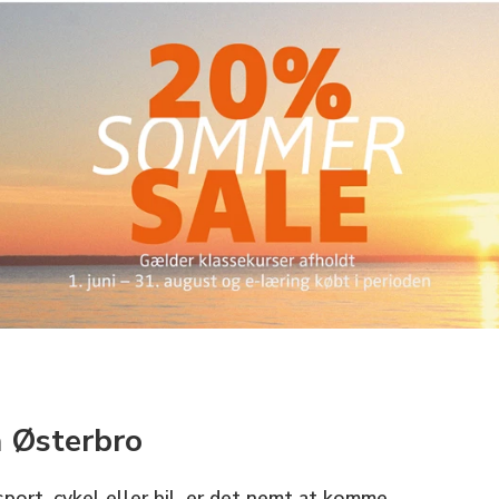
å Østerbro
ort, cykel eller bil, er det nemt at komme