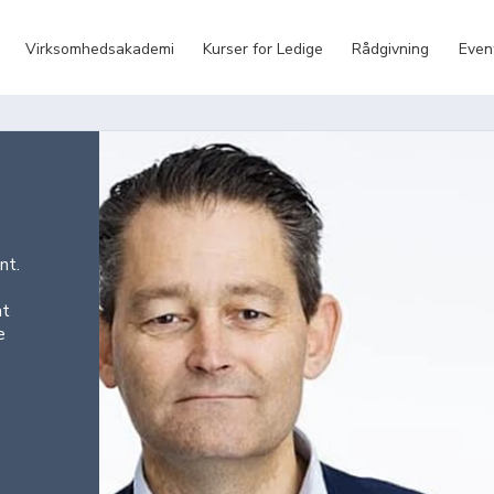
Virksomhedsakademi
Kurser for Ledige
Rådgivning
Even
nt.
at
e