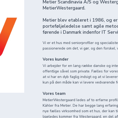
Metier Scandinavia A/S og Westerga
MetierWestergaard.
Metier blev etableret i 1986, og e
porteføljeledelse samt agile metod
førende i Danmark indenfor IT Ser
Vi er et hus med seniorprofiler og specialist
passionerede om det, vi gør, og den forskel, 
Vores kunder
Vi arbejder for en lang række danske og int
offentlige såvel som private. Fælles for vore
at vi har en dyb faglig indsigt og at vi leve
kun på den måde kan vi levere vedvarende f
Vores team
MetierWestergaard ledes af to erfarne profi
Kähler fra Metier. De har begge lang erfari
nye fælles virksomhed som et hus, der kan ti
ligeledes kommer fra Westergaard, en del af 