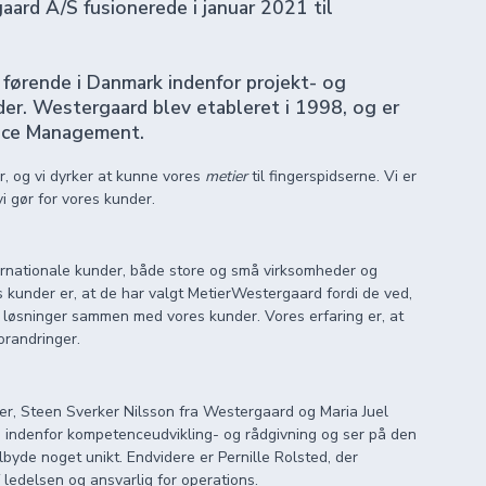
ard A/S fusionerede i januar 2021 til
r førende i Danmark indenfor projekt- og
er. Westergaard blev etableret i 1998, og er
vice Management.
er, og vi dyrker at kunne vores
metier
til fingerspidserne. Vi er
vi gør for vores kunder.
ernationale kunder, både store og små virksomheder og
s kunder er, at de har valgt MetierWestergaard fordi de ved,
rer løsninger sammen med vores kunder. Vores erfaring er, at
orandringer.
ler, Steen Sverker Nilsson fra Westergaard og Maria Juel
ng indenfor kompetenceudvikling- og rådgivning og ser på den
lbyde noget unikt. Endvidere er Pernille Rolsted, der
ledelsen og ansvarlig for operations.