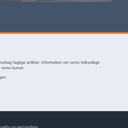
odtag faglige artikler, information om vores månedlige
 vores kurser.
gen.
ivatliv og persondata