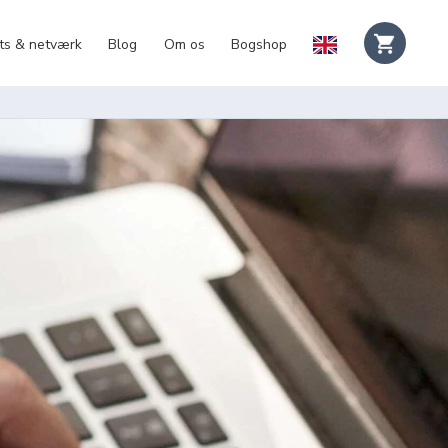
ts & netværk
Blog
Om os
Bogshop