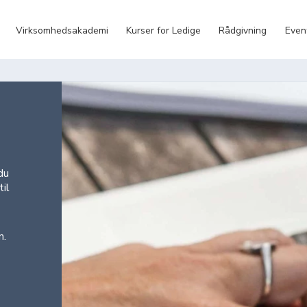
Virksomhedsakademi
Kurser for Ledige
Rådgivning
Even
du
il
n.