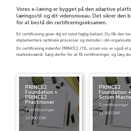
Vores e-læring er bygget på den adaptive platfor
læringsstil og dit vidensniveau. Det sikrer den
for at bestå din certificeringseksamen.
En certificering giver dig en solid faglig ballast. Du får den b
implementere optimale processer og metoder i din organisati
En certificering indenfor PRINCE2, ITIL, scrum osv. er også et p
markedsværdi. Sørg derfor for at få certificeringer, og læg dis
PRINCE2
PRINCE2
Foundation +
Foundation 
PRINCE2
Scrum Maste
Practitioner
2 certificeringer
2 certificeringer
11.900 DKK
14.900 DKK