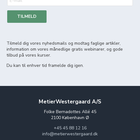
TILMELD
Tilmeld dig vores nyhedsmails og modtag faglige artikler,
information om vores månedlige gratis webinarer, og gode
tilbud på vores kurser.
Du kan til enhver tid framelde dig igen.
MetierWestergaard A/S
Folke Bernadottes Allé 45
2100 København Ø
+45 45 88 12 16
info@metierwestergaard.dk