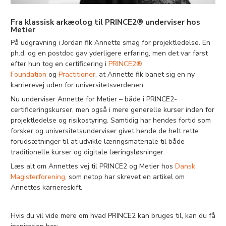
Fra klassisk arkæolog til PRINCE2® underviser hos
Metier
På udgravning i Jordan fik Annette smag for projektledelse. En
ph.d. og en postdoc gav yderligere erfaring, men det var først
efter hun tog en certificering i
PRINCE2®
Foundation
og
Practitioner
, at Annette fik banet sig en ny
karrierevej uden for universitetsverdenen.
Nu underviser Annette for Metier – både i PRINCE2-
certificeringskurser, men også i mere generelle kurser inden for
projektledelse og risikostyring. Samtidig har hendes fortid som
forsker og universitetsunderviser givet hende de helt rette
forudsætninger til at udvikle læringsmateriale til både
traditionelle kurser og digitale læringsløsninger.
Læs alt om Annettes vej til PRINCE2 og Metier hos
Dansk
Magisterforening
, som netop har skrevet en artikel om
Annettes karriereskift.
Hvis du vil vide mere om hvad PRINCE2 kan bruges til, kan du få