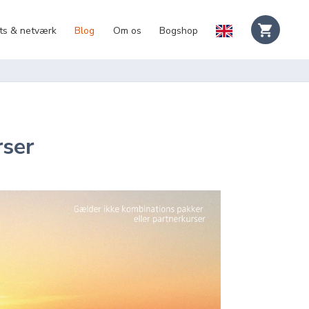
ts & netværk
Blog
Om os
Bogshop
rser