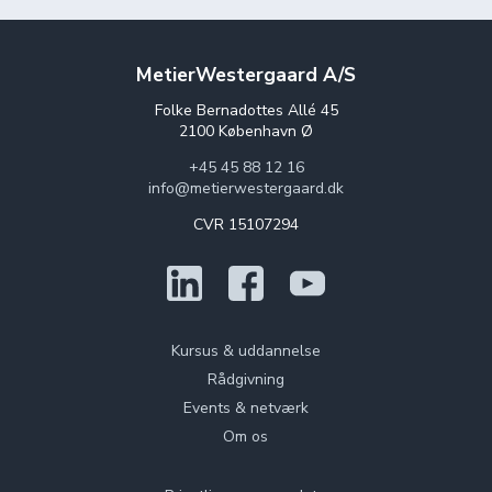
MetierWestergaard A/S
Folke Bernadottes Allé 45
2100 København Ø
+45 45 88 12 16
info@metierwestergaard.dk
CVR 15107294
Kursus & uddannelse
Rådgivning
Events & netværk
Om os