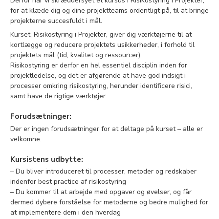
Derfor har vi skræddersyet et kursus i Risikostyring i Projekter,
for at klæde dig og dine projektteams ordentligt på, til at bringe
projekterne succesfuldt i mål.
Kurset, Risikostyring i Projekter, giver dig værktøjerne til at
kortlægge og reducere projektets usikkerheder, i forhold til
projektets mål (tid, kvalitet og ressourcer).
Risikostyring er derfor en hel essentiel disciplin inden for
projektledelse, og det er afgørende at have god indsigt i
processer omkring risikostyring, herunder identificere risici,
samt have de rigtige værktøjer.
Forudsætninger:
Der er ingen forudsætninger for at deltage på kurset – alle er
velkomne.
Kursistens udbytte:
– Du bliver introduceret til processer, metoder og redskaber
indenfor best practice af risikostyring
– Du kommer til at arbejde med opgaver og øvelser, og får
dermed dybere forståelse for metoderne og bedre mulighed for
at implementere dem i den hverdag