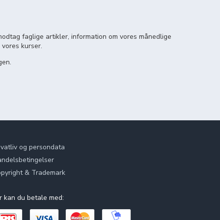
odtag faglige artikler, information om vores månedlige
 vores kurser.
gen.
ivatliv og persondata
ndelsbetingelser
pyright & Trademark
r kan du betale med: