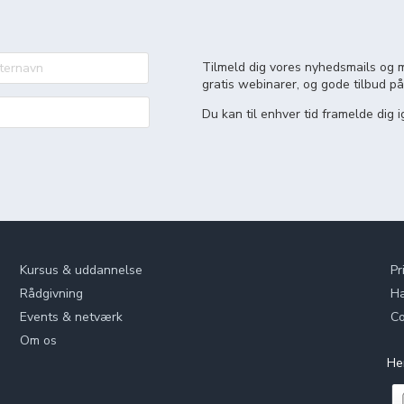
Tilmeld dig vores nyhedsmails og m
gratis webinarer, og gode tilbud på
Du kan til enhver tid framelde dig i
Kursus & uddannelse
Pr
Rådgivning
Ha
Events & netværk
Co
Om os
He