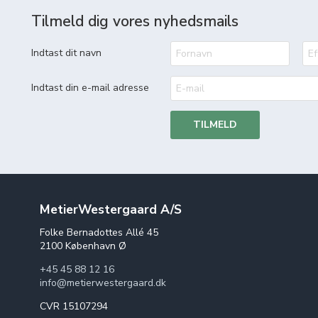
Tilmeld dig vores nyhedsmails
Indtast dit navn
Indtast din e-mail adresse
TILMELD
MetierWestergaard A/S
Folke Bernadottes Allé 45
2100 København Ø
+45 45 88 12 16
info@metierwestergaard.dk
CVR 15107294