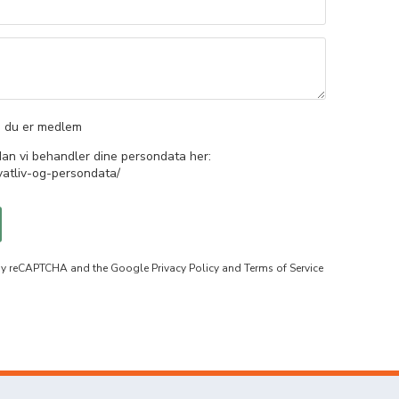
s du er medlem
n vi behandler dine persondata her:
ivatliv-og-persondata/
d by reCAPTCHA and the Google
Privacy Policy
and
Terms of Service