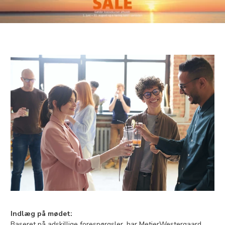
Indlæg på mødet:
Baseret på adskillige forespørgsler, har MetierWestergaard