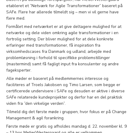
etableret et ”Netværk for Agile Transformationer” baseret på
SAFe. Flere har allerede tilmeldt sig – men vi vil gerne have
flere med.
Formålet med netværket er at give deltagere mulighed for at
netværke og dele viden omkring agile transformationer i en
fortrolig setting. Der bliver mulighed for at dele konkrete
erfaringer med transformationer, få inspiration fra
virksomhedscases fra Danmark og udland, arbejde med
problemløsning i forhold til specifikke problemstillinger
(mastermind) samt få fagligt input fra konsulenter og andre
fageksperter.
Alle møder er baseret på medlemmernes interesse og
faciliteres af Troels Jakobsen og Timo Larsen, som begge er
certificerede undervisere i SAFe og desuden er aktive i diverse
SAFe relaterede kundeprojekter og derfor har en del praktisk
viden fra ”den virkelige verden”.
Tilmeld dig det første møde i gruppen, hvor fokus er på Change
Management & agil forankring.
Første møde er gratis og afholdes mandag d. 22. november kl. 9
– 13 hos MetierWestergaard og alle er velkommen