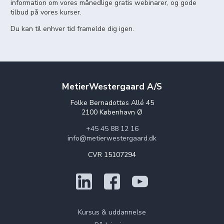
information om vores månedlige gratis webinarer, og gode
tilbud på vores kurser.
Du kan til enhver tid framelde dig igen.
MetierWestergaard A/S
Folke Bernadottes Allé 45
2100 København Ø
+45 45 88 12 16
info@metierwestergaard.dk
CVR 15107294
Kursus & uddannelse