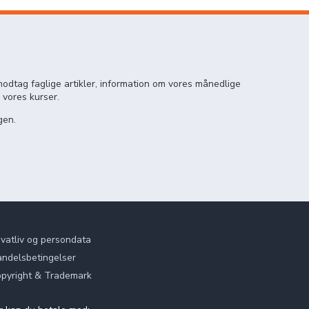
odtag faglige artikler, information om vores månedlige
 vores kurser.
gen.
ivatliv og persondata
ndelsbetingelser
pyright & Trademark