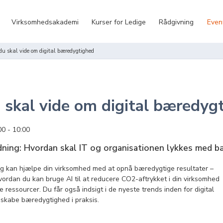
Virksomhedsakademi
Kurser for Ledige
Rådgivning
Even
du skal vide om digital bæredygtighed
 skal vide om digital bæredyg
00
10:00
dning: Hvordan skal IT og organisationen lykkes med 
ring kan hjælpe din virksomhed med at opnå bæredygtige resultater –
vordan du kan bruge AI til at reducere CO2-aftrykket i din virksomhed
essourcer. Du får også indsigt i de nyeste trends inden for digital
t skabe bæredygtighed i praksis.