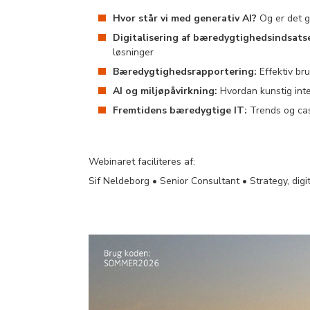
Hvor står vi med generativ AI?
Og er det ga
Digitalisering af bæredygtighedsindsats
løsninger
Bæredygtighedsrapportering:
Effektiv bru
AI og miljøpåvirkning:
Hvordan kunstig int
Fremtidens bæredygtige IT:
Trends og cas
Webinaret faciliteres af:
Sif Neldeborg • Senior Consultant • Strategy, di