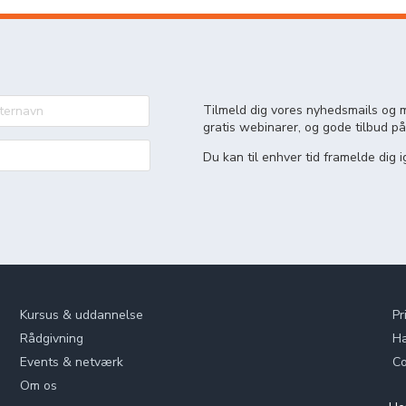
Tilmeld dig vores nyhedsmails og m
gratis webinarer, og gode tilbud på
Du kan til enhver tid framelde dig i
Kursus & uddannelse
Pr
Rådgivning
Ha
Events & netværk
Co
Om os