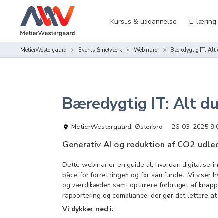
Kursus & uddannelse
E-læring
MetierWestergaard
Events & netværk
Webinarer
Bæredygtig IT: Alt 
Bæredygtig IT: Alt du
MetierWestergaard, Østerbro
26-03-2025 9:
Generativ AI og reduktion af CO2 udle
Dette webinar er en guide til, hvordan digitalise
både for forretningen og for samfundet. Vi viser h
og værdikæden samt optimere forbruget af knappe r
rapportering og compliance, der gør det lettere a
Vi dykker ned i: