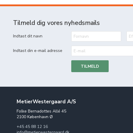
Tilmeld dig vores nyhedsmails
Indtast dit navn
Indtast din e-mail adresse
TILMELD
MetierWestergaard A/S
Folke Bernadottes Allé 45
2100 København Ø
+45 45 88 12 16
info@metierwestergaard.dk