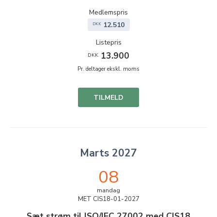
Medlemspris
12.510
DKK
Listepris
13.900
DKK
Pr. deltager ekskl. moms
TILMELD
Marts 2027
08
mandag
MET CIS18-01-2027
Sæt strøm til ISO/IEC 27002 med CIS18