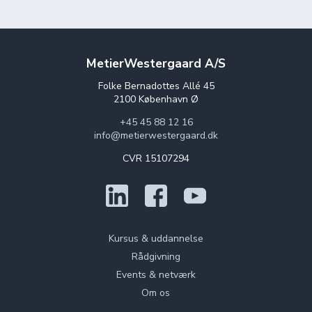
MetierWestergaard A/S
Folke Bernadottes Allé 45
2100 København Ø
+45 45 88 12 16
info@metierwestergaard.dk
CVR 15107294
Kursus & uddannelse
Rådgivning
Events & netværk
Om os