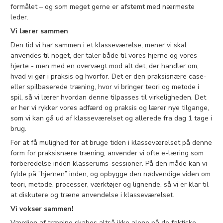
formålet – og som meget gerne er afstemt med nærmeste
leder.
Vi lærer sammen
Den tid vi har sammen i et klasseværelse, mener vi skal
anvendes til noget, der taler både til vores hjerne og vores
hjerte - men med en overvægt mod alt det, der handler om,
hvad vi gør i praksis og hvorfor. Det er den praksisnære case-
eller spilbaserede træning, hvor vi bringer teori og metode i
spil, så vi lærer hvordan denne tilpasses til virkeligheden. Det
er her vi rykker vores adfærd og praksis og lærer nye tilgange,
som vi kan gå ud af klasseværelset og allerede fra dag 1 tage i
brug.
For at få mulighed for at bruge tiden i klasseværelset på denne
form for praksisnære træning, anvender vi ofte e-læring som
forberedelse inden klasserums-sessioner. På den måde kan vi
fylde på ”hjernen” inden, og opbygge den nødvendige viden om
teori, metode, processer, værktøjer og lignende, så vi er klar til
at diskutere og træne anvendelse i klasseværelset.
Vi vokser sammen!
Værdien af træning skabes altså ikke alene på de faktiske