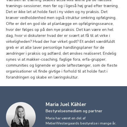
trænings-sessioner, men før og i ligeså høj grad efter træning. ​
Det er ikke let at holde fast i ny viden og ny praksis. Det
kræver vedholdenhed men også struktur omkring opfølgning.
Ofte er det en god ide at planlægge en opfølgningsseance,
hvor der følges op på den nye praksis. Det kan være en hel
dag, hvor vi diskuterer hvad der er svært at få til at virke i
virkeligheden? Hvad der har virket godt? Et andet værdifuldt
greb er at alle laver personlige handlingsplaner for de
ændringer i praksis og adfærd, det ønskes realiseret. Endelig
synes vi at makker-coaching, faglige fora, erfa-grupper,
communities og lignende er gode løftestænger, som de fleste
organisationer vil finde givtige i forhold til at holde fast i
forandringen og skabe en læringskultur.
Maria Juel Kähler
Bestyrelsesmedlem og partner
Maria har været en del af
MetierWestergaards bestyrelse i mange år,