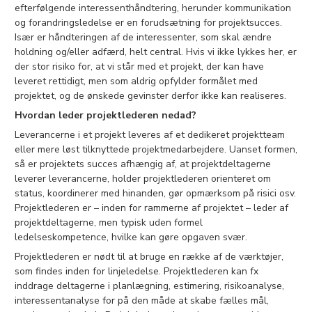
efterfølgende interessenthåndtering, herunder kommunikation
og forandringsledelse er en forudsætning for projektsucces.
Især er håndteringen af de interessenter, som skal ændre
holdning og/eller adfærd, helt central. Hvis vi ikke lykkes her, er
der stor risiko for, at vi står med et projekt, der kan have
leveret rettidigt, men som aldrig opfylder formålet med
projektet, og de ønskede gevinster derfor ikke kan realiseres.
Hvordan leder projektlederen nedad?
Leverancerne i et projekt leveres af et dedikeret projektteam
eller mere løst tilknyttede projektmedarbejdere. Uanset formen,
så er projektets succes afhængig af, at projektdeltagerne
leverer leverancerne, holder projektlederen orienteret om
status, koordinerer med hinanden, gør opmærksom på risici osv.
Projektlederen er – inden for rammerne af projektet – leder af
projektdeltagerne, men typisk uden formel
ledelseskompetence, hvilke kan gøre opgaven svær.
Projektlederen er nødt til at bruge en række af de værktøjer,
som findes inden for linjeledelse. Projektlederen kan fx
inddrage deltagerne i planlægning, estimering, risikoanalyse,
interessentanalyse for på den måde at skabe fælles mål,