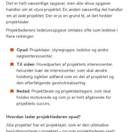
Det er helt væsentlige opgaver, men alle disse opgaver
handler om at
styre
projektet. En anden væsentlig del handler
om at
lede
projektet. Der er jo en grund til, at det hedder
projekt
leder
.
Projektlederens ledelsesopgave omtales ofte som ledelse i
flere retninger:
Opad
: Projektejer, styregruppe, ledelse og andre
nøgleinteressenter.
Til siden
: Hovedparten af projektets interessenter,
herunder især de interessenter, som skal ændre
holdning og/eller adfærd som en del af projektet og
den efterfølgende gevinstrealisering.
Nedad
: Projektteam og projektdeltagere, som skal
holdes motiverede og som jo er helt afgørende for
projektets succes.
Hvordan leder projektlederen opad?
Alle projekter har en projektejer, som er den ultimative
beslutningstager i projektet – og som projektlederen reelt