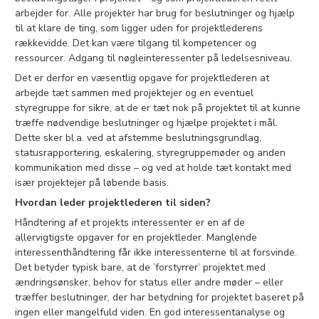
arbejder for. Alle projekter har brug for beslutninger og hjælp
til at klare de ting, som ligger uden for projektlederens
rækkevidde. Det kan være tilgang til kompetencer og
ressourcer. Adgang til nøgleinteressenter på ledelsesniveau.
Det er derfor en væsentlig opgave for projektlederen at
arbejde tæt sammen med projektejer og en eventuel
styregruppe for sikre, at de er tæt nok på projektet til at kunne
træffe nødvendige beslutninger og hjælpe projektet i mål.
Dette sker bl.a. ved at afstemme beslutningsgrundlag,
statusrapportering, eskalering, styregruppemøder og anden
kommunikation med disse – og ved at holde tæt kontakt med
især projektejer på løbende basis.
Hvordan leder projektlederen til siden?
Håndtering af et projekts interessenter er en af de
allervigtigste opgaver for en projektleder. Manglende
interessenthåndtering får ikke interessenterne til at forsvinde.
Det betyder typisk bare, at de ’forstyrrer’ projektet med
ændringsønsker, behov for status eller andre møder – eller
træffer beslutninger, der har betydning for projektet baseret på
ingen eller mangelfuld viden. En god interessentanalyse og