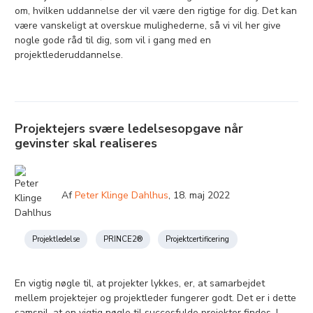
om, hvilken uddannelse der vil være den rigtige for dig. Det kan
være vanskeligt at overskue mulighederne, så vi vil her give
nogle gode råd til dig, som vil i gang med en
projektlederuddannelse.
Projektejers svære ledelsesopgave når
gevinster skal realiseres
Af
Peter Klinge Dahlhus
,
18. maj 2022
Projektledelse
PRINCE2®
Projektcertificering
En vigtig nøgle til, at projekter lykkes, er, at samarbejdet
mellem projektejer og projektleder fungerer godt. Det er i dette
samspil, at en vigtig nøgle til succesfulde projekter findes. I