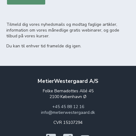
Tilmeld dig vores nyhedsmails og modtag faglige artikler,
information om vores månedlige gratis webinarer, og gode
tilbud på vores kurser.
Du kan til enhver tid framelde dig igen.
MetierWestergaard A/S
Folke Bernadottes Allé 45
2100 København Ø
+45 45 88 12 16
info@metierwestergaard.dk
CVR 15107294