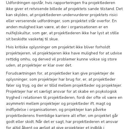
Udfordringen opstår, hvis rapporteringen fra projektlederen
ikke giver et retvisende billede af projektets sande tilstand. Det
kan skyldes, at projektlederen undervurderer projektets risici
eller verserende udfordringer, som projektet står overfor. En
anden mulighed kan være, at der i organisationen er en
nulfejlskultur, som gør, at projektlederen ikke har lyst at stille
sit beskidte vasketøj til skue.
Hvis kritiske oplysninger om projektet ikke bliver forholdt
projektejeren, vil projektejeren ikke have mulighed for at udvise
rettidig omhu, og derved vil problemer kunne vokse sig store
uden, at projektejer er klar over det.
Forudsætningen for, at projektleder kan give projektejer de
oplysninger, som projektejer har brug for, er, at projektleder
føler sig tryg, og der er tillid mellem projektleder og projektejer.
Projektejer har et særligt ansvar for at skabe en psykologisk
tryghed i relationen til projektlederen, fordi der ofte vil være en
asymmetri mellem projektejer og projektleder ift. magt og
indflydelse i organisationen, og projektejer kan påvirke
projektlederens fremtidige karriere alt efter, om projektet går
godt eller skidt. Når det er sagt, har projektlederen et ansvar
for altid åbent og ærligt at give projektejer et indblik i