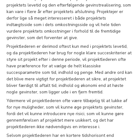
projektets levetid og den efterfølgende gevinstrealisering, som
kan vare i flere år efter projektets afslutning. Projektejer er
derfor lige så meget interesseret i både projektets
indtægtsside som i dets omkostningsside og vil hele tiden
vurdere projektets omkostninger i forhold til de fremtidige
gevinster, som det forventer at give.
Projektlederen er derimod oftest kun med i projektets levetid,
og da projektlederen har brug for nogle klare succeskriterier at
styre sit projekt efter i denne periode, vil projektlederen ofte
have præference for at vælge de helt klassiske
succesparametre som tid, indhold og penge. Med andre ord kan
det blive mere vigtigt for projektlederen at sikre, at projektet
bliver færdigt til aftalt tid, indhold og økonomi end at høste
nogle gevinster, som ligger ude i en fjern fremtid.
Ydermere vil projektlederen ofte være tilbøjelig til at lukke af
for nye muligheder, som vil kunne øge projektets gevinster,
fordi det vil kunne introducere nye risici, som vil kunne gøre
gennemførelsen af projektet mere usikkert, og det har
projektlederen ikke nødvendigvis en interesse i.
Selvom projektlederen har en kortere tidshorisont end