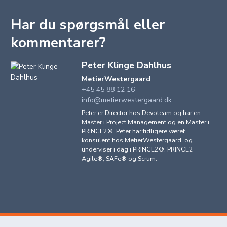
Har du spørgsmål eller
kommentarer?
Peter Klinge Dahlhus
MetierWestergaard
+45 45 88 12 16
info@metierwestergaard.dk
Peter er Director hos Devoteam og har en
Master i Project Management og en Master i
PRINCE2®. Peter har tidligere været
konsulent hos MetierWestergaard, og
underviser i dag i PRINCE2®, PRINCE2
Agile®, SAFe® og Scrum.