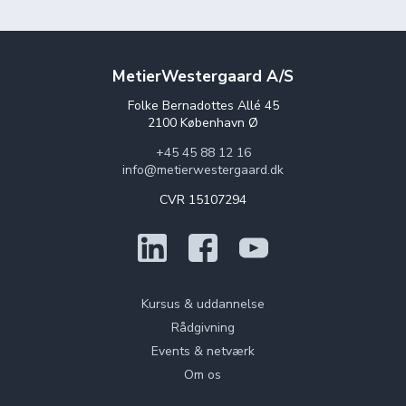
MetierWestergaard A/S
Folke Bernadottes Allé 45
2100 København Ø
+45 45 88 12 16
info@metierwestergaard.dk
CVR 15107294
Kursus & uddannelse
Rådgivning
Events & netværk
Om os