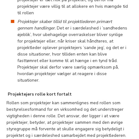
projektejer være villig til at allokere en hvis mængde tid
til rollen
Projektejer skaber tillid til projektlederen primært
gennem handlinger.
Det er i særdeleshed i ’sandhedens
øjeblik’, hvor ubehagelige overraskelser bliver synlige
for projektejer eller, når kriser skal håndteres, at
projektleder oplever projektejers ’sande jeg’, og det er i
disse situationer, hvor tilliden enten kan blive
fasttømret eller komme til at hænge i en tynd tråd.
Projektejer skal derfor være særlig opmærksom på,
hvordan projektejer vælger at reagere i disse
situationer.
Projektejers rolle kort fortalt
Rollen som projektejer kan sammenlignes med rollen som
bestyrelsesformand for en virksomhed og det understreger
vigtigheden i denne rolle. Det ansvar, der ligger i at være
projektejer, betyder, at projektejer sammen med den øvrige
styregruppe må forvente at skulle engagere sig betydeligt i
projektet og i særdeleshed samarbejdet med projektlederen.