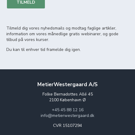
TILMELD
Tilmeld dig vores nyhedsmails og modtag faglige artikler,
information om vores månedlige gratis webinarer, og gode
tilbud på vores kurser.
Du kan til enhver tid framelde dig igen.
MetierWestergaard A/S
Folke Bernadottes Allé 45
2100 København Ø
+45 45 88 12 16
info@metierwestergaard.dk
CVR 15107294