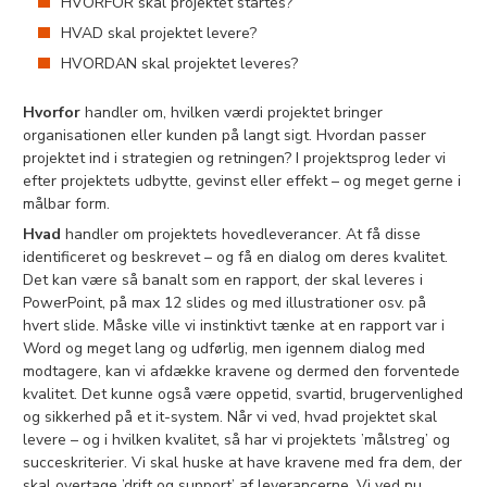
HVORFOR skal projektet startes?
HVAD skal projektet levere?
HVORDAN skal projektet leveres?
Hvorfor
handler om, hvilken værdi projektet bringer
organisationen eller kunden på langt sigt. Hvordan passer
projektet ind i strategien og retningen? I projektsprog leder vi
efter projektets udbytte, gevinst eller effekt – og meget gerne i
målbar form.
Hvad
handler om projektets hovedleverancer. At få disse
identificeret og beskrevet – og få en dialog om deres kvalitet.
Det kan være så banalt som en rapport, der skal leveres i
PowerPoint, på max 12 slides og med illustrationer osv. på
hvert slide. Måske ville vi instinktivt tænke at en rapport var i
Word og meget lang og udførlig, men igennem dialog med
modtagere, kan vi afdække kravene og dermed den forventede
kvalitet. Det kunne også være oppetid, svartid, brugervenlighed
og sikkerhed på et it-system. Når vi ved, hvad projektet skal
levere – og i hvilken kvalitet, så har vi projektets ’målstreg’ og
succeskriterier. Vi skal huske at have kravene med fra dem, der
skal overtage ’drift og support’ af leverancerne. Vi ved nu,