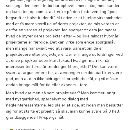
som jeg i den seneste tid har oplevet i min dialog med kunder
og kursister, og kom til at tænke på den faste vending ”godt
begyndt er halvt fuldendt”. Mit drive er at hjælpe virksomheder
med at få mere værdi ud af deres projekter, og min verden er
derfor en verden af projekter. Jeg spørger tit dem jeg møder,
hvad de styrer deres projekter efter – og ikke mindst hvornår
projekterne er færdige. Det kan virke som enkle spørgsmål,
men mange har svært ved at svare, uanset om de er
projektledere eller projektejere. Der er mange udfordringer ved
at drive projekter uden klart fokus. Hvad gør man fx, når
interessenter foreslår ændringer til projektet? Det kan være
svært at argumentere for, at ændringen umiddelbart kan være
god, men at den ikke bidrager til projektets mål, og vil måske
endda bringe mål for tid eller økonomi i fare.
Men hvad gør men så som projektleder? Man kommer langt
med nysgerrighed, spørgelyst og dialog med
nøgleinteressenterne. Jeg plejer at sige, at inden man beslutter
sig for at starte et projekt, så skal man kunne svare på 3 helt
grundlæggende HV-spørgsmål: