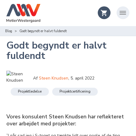
Blog
Godt begyndt er halvt fuldendt
Godt begyndt er halvt
fuldendt
Af
Steen Knudsen
,
5. april 2022
Projektledelse
Projektcertificering
Vores konsulent Steen Knudsen har reflekteret
over arbejdet med projekter:
”I går sad jeg i S-toget og tænkte lidt over nogle af de ting,