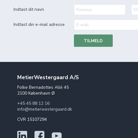
Indtast dit navn
Indtast din e-mail adresse
TILMELD
MetierWestergaard A/S
Folke Bernadottes Allé 45
2100 København Ø
+45 45 88 12 16
info@metierwestergaard.dk
CVR 15107294