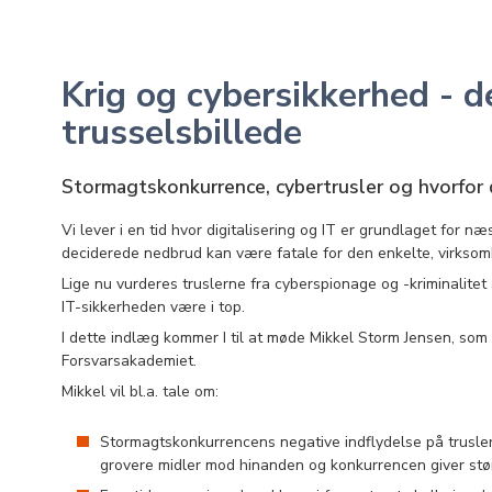
Krig og cybersikkerhed - d
trusselsbillede
Stormagtskonkurrence, cybertrusler og hvorfor 
Vi lever i en tid hvor digitalisering og IT er grundlaget for næ
deciderede nedbrud kan være fatale for den enkelte, virksom
Lige nu vurderes truslerne fra cyberspionage og -kriminalite
IT-sikkerheden være i top.
I dette indlæg kommer I til at møde Mikkel Storm Jensen, som 
Forsvarsakademiet.
Mikkel vil bl.a. tale om:
Stormagtskonkurrencens negative indflydelse på trusle
grovere midler mod hinanden og konkurrencen giver større