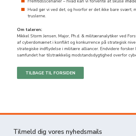
Fremtidsscenarier – hvad kan vi forvente at skulle imød
Hvad gør vi ved det, og hvorfor er det ikke bare svært, 
truslerne.
Om taleren:
Mikkel Storm Jensen, Major, Ph.d. & militæranalytiker ved Fors
af cyberdomænet i konflikt og konkurrence på strategisk niv
strategiske indflydelse i militære alliancer. Endvidere forsker 
samfundet har tilstrækkelig modstandsdygtighed overfor cyb
TILBAGE TIL FORSIDEN
Tilmeld dig vores nyhedsmails