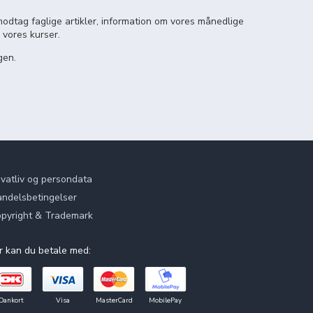
odtag faglige artikler, information om vores månedlige
 vores kurser.
gen.
ivatliv og persondata
ndelsbetingelser
pyright & Trademark
r kan du betale med:
Dankort
Visa
MasterCard
MobilePay