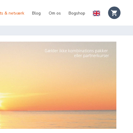
ts & netværk
Blog
Om os
Bogshop