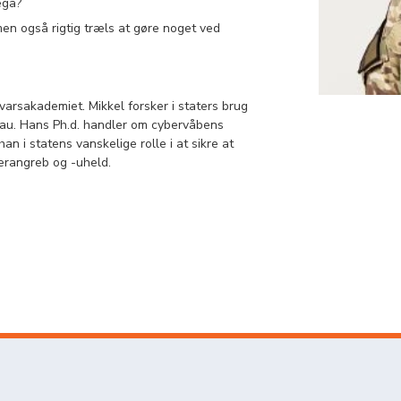
egå?
men også rigtig træls at gøre noget ved
varsakademiet. Mikkel forsker i staters brug
eau. Hans Ph.d. handler om cybervåbens
han i statens vanskelige rolle i at sikre at
erangreb og -uheld.