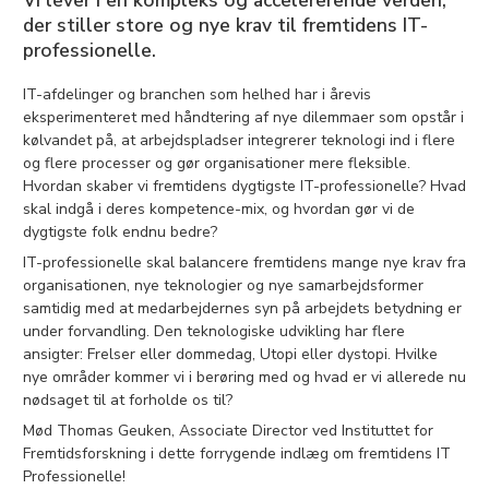
Vi lever i en kompleks og accelererende verden,
der stiller store og nye krav til fremtidens IT-
professionelle.
IT-afdelinger og branchen som helhed har i årevis
eksperimenteret med håndtering af nye dilemmaer som opstår i
kølvandet på, at arbejdspladser integrerer teknologi ind i flere
og flere processer og gør organisationer mere fleksible.
Hvordan skaber vi fremtidens dygtigste IT-professionelle? Hvad
skal indgå i deres kompetence-mix, og hvordan gør vi de
dygtigste folk endnu bedre?
IT-professionelle skal balancere fremtidens mange nye krav fra
organisationen, nye teknologier og nye samarbejdsformer
samtidig med at medarbejdernes syn på arbejdets betydning er
under forvandling. Den teknologiske udvikling har flere
ansigter: Frelser eller dommedag, Utopi eller dystopi. Hvilke
nye områder kommer vi i berøring med og hvad er vi allerede nu
nødsaget til at forholde os til?
Mød Thomas Geuken, Associate Director ved Instituttet for
Fremtidsforskning i dette forrygende indlæg om fremtidens IT
Professionelle!