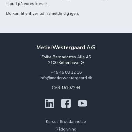
tilbud på vores kurser.
Du kan til enhver tid framelde dig igen.
MetierWestergaard A/S
Folke Bernadottes Allé 45
2100 København Ø
+45 45 88 12 16
info@metierwestergaard.dk
CVR 15107294
Kursus & uddannelse
Rådgivning