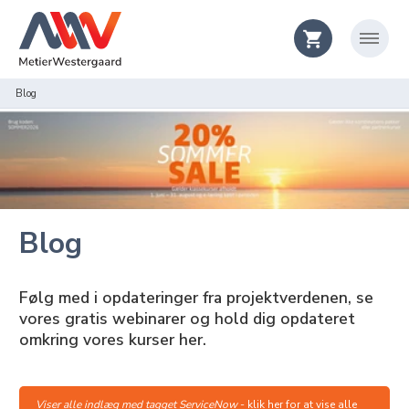
Blog
Blog
Følg med i opdateringer fra projektverdenen, se
vores gratis webinarer og hold dig opdateret
omkring vores kurser her.
Viser alle indlæg med tagget ServiceNow
-
klik her for at vise alle